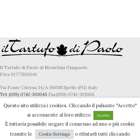
Il Tartufo di Paolo di Menichini Gianpaolo
P.Iva 01777505041
Via Fonte Citerna 14/A 06038 Spello (PG) Italy
Tel:
(039) 0742-303045
Fax:(039) 0742-301065
E-Mail
fresco@iltartufodipaolo.it
Questo sito utilizza i cookies. Cliccando il pulsante "Accetto"
si acconsente al loro utilizzo
Accetta
È tuttavia possibile negare il consenso ad uno o più cookie
Privacy & Cookie policy
tramite le
o rifiutarli tutti cliccando
Cookie Settings