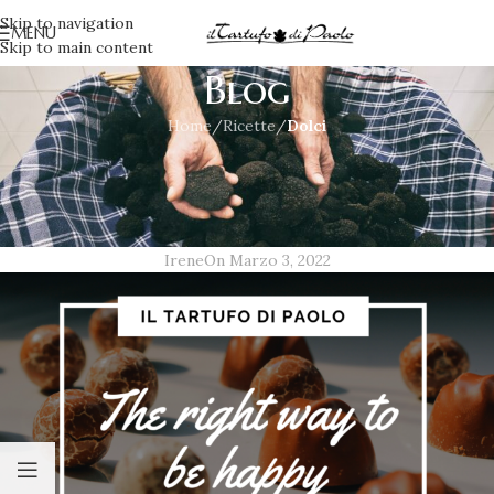
Skip to navigation
MENU
Skip to main content
Blog
Home
/
Ricette
/
Dolci
DOLCI
,
RICETTE
Cioccolatini al tartufo bianco e
nero
Irene
On Marzo 3, 2022