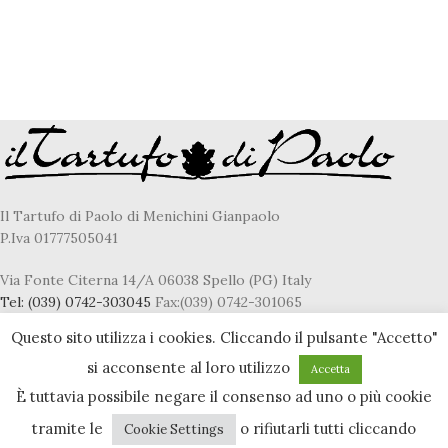
Il Tartufo di Paolo di Menichini Gianpaolo
P.Iva 01777505041
Via Fonte Citerna 14/A 06038 Spello (PG) Italy
Tel:
(039) 0742-303045
Fax:(039) 0742-301065
E-Mail
fresco@iltartufodipaolo.it
Questo sito utilizza i cookies. Cliccando il pulsante "Accetto"
si acconsente al loro utilizzo
Accetta
È tuttavia possibile negare il consenso ad uno o più cookie
Privacy & Cookie policy
tramite le
o rifiutarli tutti cliccando
Cookie Settings