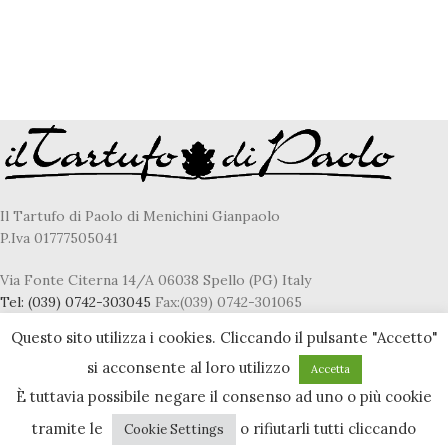
Il Tartufo di Paolo di Menichini Gianpaolo
P.Iva 01777505041
Via Fonte Citerna 14/A 06038 Spello (PG) Italy
Tel:
(039) 0742-303045
Fax:(039) 0742-301065
E-Mail
fresco@iltartufodipaolo.it
Questo sito utilizza i cookies. Cliccando il pulsante "Accetto"
si acconsente al loro utilizzo
Accetta
È tuttavia possibile negare il consenso ad uno o più cookie
Privacy & Cookie policy
tramite le
o rifiutarli tutti cliccando
Cookie Settings