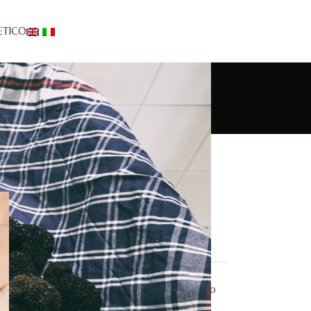
ETICO
Truffle Tourism
Antipasti
Dolci
Eventi/news
Primi
Ricette
Secondi
Taglierini carciofi e tartufo
estivo