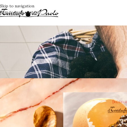
Skip to navigation
Skip to main content
ANTIPASTI
,
DOLCI
,
EVENTI/
LE RICETTE, LA CU
Posted by
Irene