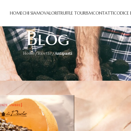
HOME
CHI SIAMO
VALORI
TRUFFLE TOURISM
CONTATTI
CODICE 
Blog
Home
/
Ricette
/
Antipasti
NEWS
,
PRIMI
,
RICETTE
,
SECONDI
LTURA IL TERRITORIO
On Marzo 10, 2022