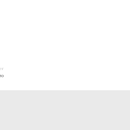
er
fo