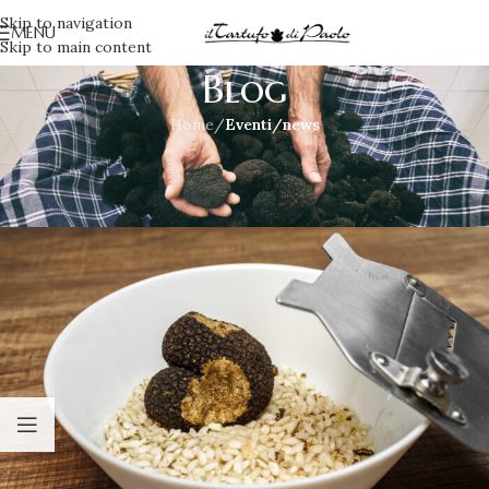
Skip to navigation
MENU
Skip to main content
Blog
Home
/
Eventi/news
EVENTI/NEWS
,
PRIMI
,
RICETTE
TartufiAmo!
Irene
On Marzo 10, 2022