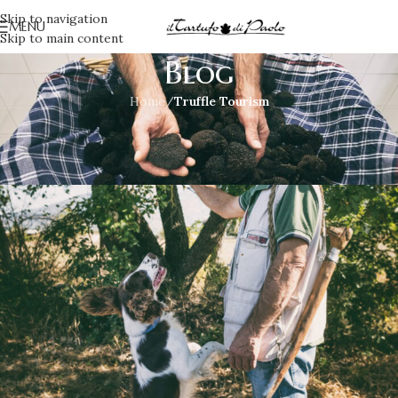
Skip to navigation
MENU
Skip to main content
Blog
Home
/
Truffle Tourism
TRUFFLE TOURISM
Annusa, Scava, Trova!
Irene
On Giugno 16, 2017