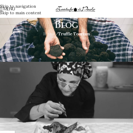
Skip to navigation
MENU
Skip to main content
Blog
Home
/
Truffle Tourism
TRUFFLE TOURISM
Guarda, Impara, Prova!
Irene
On Giugno 16, 2017