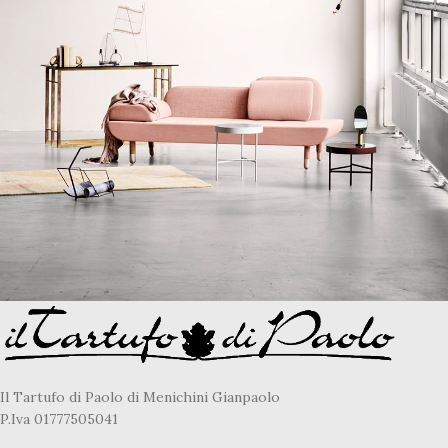
Rhoncus quisque sollicitudin
Decor
Il Tartufo di Paolo di Menichini Gianpaolo
P.Iva 01777505041