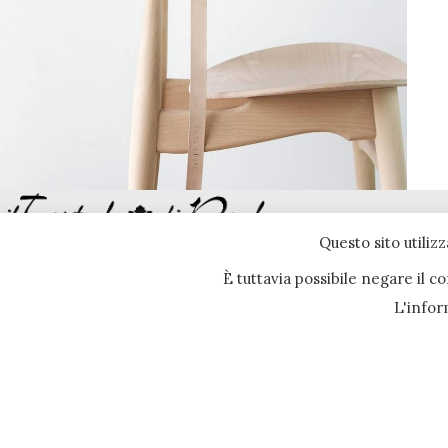
Furniture
Questo sito utilizz
A lacus bibendum pulvinar
Il Tartufo di Paolo di Menichini Gianpaolo
È tuttavia possibile negare il 
P.Iva 01777505041
L'infor
Via Fonte Citerna 14/A 06038 Spello (PG)
Italy
Tel:
(039) 0742-303045
Fax:(039) 0742-
301065
E-Mail
fresco@iltartufodipaolo.it