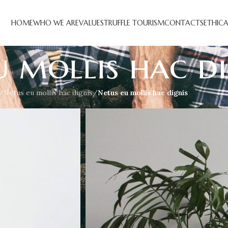
HOME
WHO WE ARE
VALUES
TRUFFLE TOURISM
CONTACTS
ETHIC
u mollis hac di
/
Netus eu mollis hac dignis
/
Netus eu mollis hac dignis