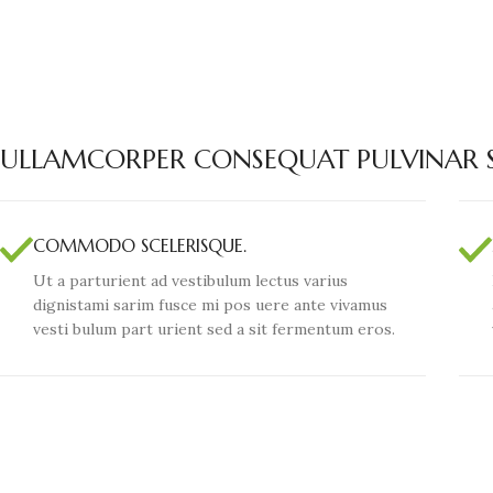
ULLAMCORPER CONSEQUAT PULVINAR S
COMMODO SCELERISQUE.
Ut a parturient ad vestibulum lectus varius
dignistami sarim fusce mi pos uere ante vivamus
vesti bulum part urient sed a sit fermentum eros.