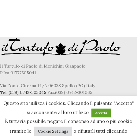
Il Tartufo di Paolo di Menichini Gianpaolo
P.Iva 01777505041
Via Fonte Citerna 14/A 06038 Spello (PG) Italy
Tel:
(039) 0742-303045
Fax:(039) 0742-301065
E-Mail
fresco@iltartufodipaolo.it
Questo sito utilizza i cookies. Cliccando il pulsante "Accetto"
si acconsente al loro utilizzo
Accetta
È tuttavia possibile negare il consenso ad uno o più cookie
Privacy & Cookie policy
tramite le
o rifiutarli tutti cliccando
Cookie Settings